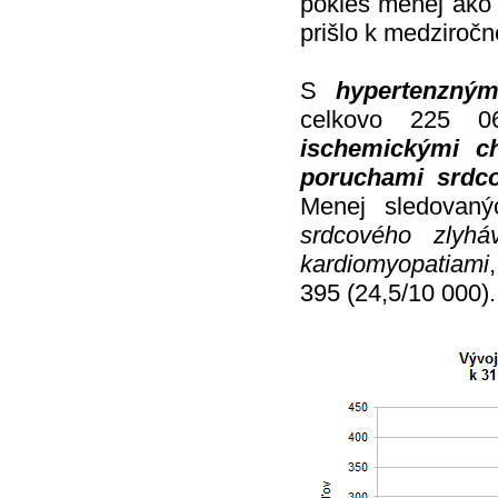
pokles menej ako 
prišlo k medziroč
S
hypertenzný
celkovo 225 06
ischemickými c
poruchami srdc
Menej sledovaný
srdcového zlyháv
kardiomyopatiami
395 (24,5/10 000).