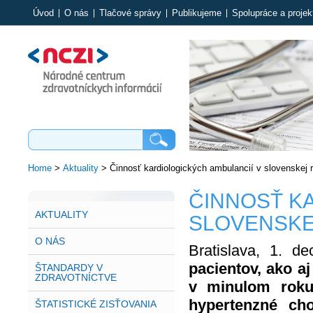
Úvod
O nás
Tlačové správy
Publikujeme
Spolupráce a projek
Home
>
Aktuality
>
Činnosť kardiologických ambulancií v slovenskej 
ČINNOSŤ K
AKTUALITY
SLOVENSKE
O NÁS
Bratislava, 1. 
pacientov, ako a
ŠTANDARDY V
ZDRAVOTNÍCTVE
v minulom roku 
hypertenzné ch
ŠTATISTICKÉ ZISŤOVANIA