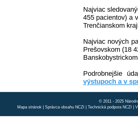
Najviac sledovaný
455 pacientov) a 
Trenčianskom kraji
Najviac nových pa
Prešovskom (18 422
Banskobystrickom k
Podrobnejšie úd
výstupoch a v s
© 2011 - 2025 Národn
Mapa stránok
|
Správca obsahu NCZI
|
Technická podpora NCZI
|
V