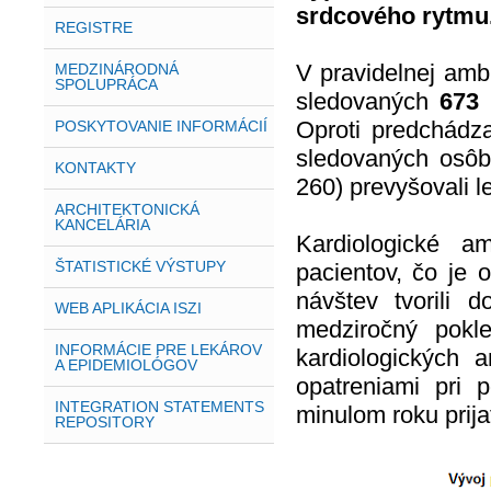
srdcového rytmu
REGISTRE
V pravidelnej ambu
MEDZINÁRODNÁ
SPOLUPRÁCA
sledovaných
673
Oproti predchádz
POSKYTOVANIE INFORMÁCIÍ
sledovaných osôb
KONTAKTY
260) prevyšovali l
ARCHITEKTONICKÁ
KANCELÁRIA
Kardiologické a
ŠTATISTICKÉ VÝSTUPY
pacientov, čo je
návštev tvorili 
WEB APLIKÁCIA ISZI
medziročný pokl
INFORMÁCIE PRE LEKÁROV
kardiologických 
A EPIDEMIOLÓGOV
opatreniami pri p
INTEGRATION STATEMENTS
minulom roku prija
REPOSITORY